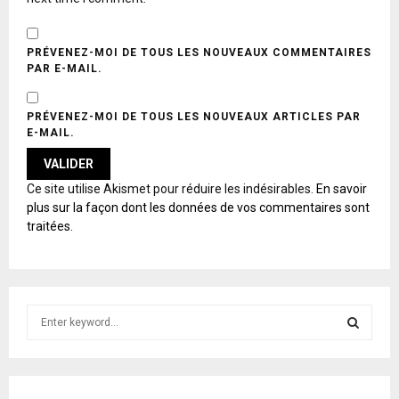
PRÉVENEZ-MOI DE TOUS LES NOUVEAUX COMMENTAIRES
PAR E-MAIL.
PRÉVENEZ-MOI DE TOUS LES NOUVEAUX ARTICLES PAR
E-MAIL.
A
Ce site utilise Akismet pour réduire les indésirables.
En savoir
L
plus sur la façon dont les données de vos commentaires sont
T
traitées
.
E
R
N
A
T
S
I
e
V
E
a
S
:
r
c
E