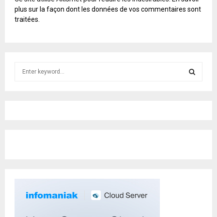
L
plus sur la façon dont les données de vos commentaires sont
T
traitées
.
E
R
N
A
T
S
I
e
V
E
a
S
:
r
c
E
h
f
A
o
r
R
:
C
H