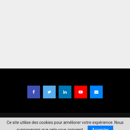
Copyright © 2021
TIC Magazine BF
| Designed by
Moaga Studios
.
Ce site utilise des cookies pour améliorer votre expérience. Nous
supposerons que cela vous convient.
Accepter