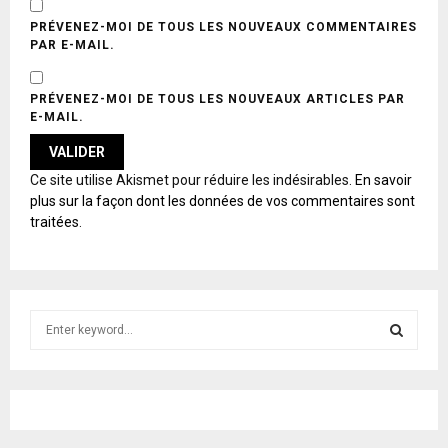
PRÉVENEZ-MOI DE TOUS LES NOUVEAUX COMMENTAIRES
PAR E-MAIL.
PRÉVENEZ-MOI DE TOUS LES NOUVEAUX ARTICLES PAR
E-MAIL.
A
Ce site utilise Akismet pour réduire les indésirables.
En savoir
L
plus sur la façon dont les données de vos commentaires sont
T
traitées
.
E
R
N
A
T
S
I
e
V
E
a
S
:
r
c
E
h
f