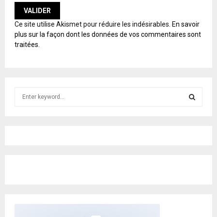
A
Ce site utilise Akismet pour réduire les indésirables.
En savoir
L
plus sur la façon dont les données de vos commentaires sont
T
traitées
.
E
R
N
A
T
S
I
e
V
E
a
S
:
r
c
E
h
f
A
o
r
R
:
C
H