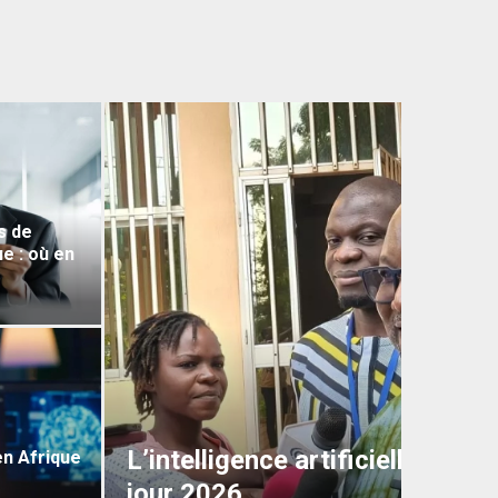
s de
e : où en
L’intelligence artificielle au B
 en Afrique
jour 2026