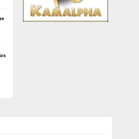
en
ois