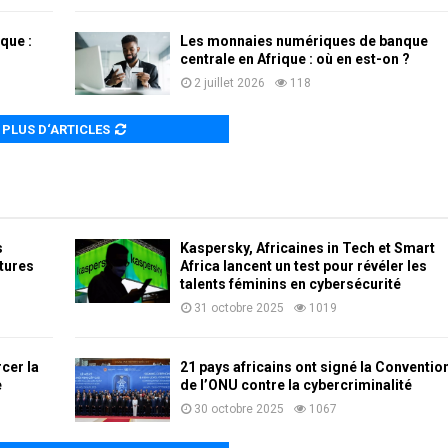
que :
Les monnaies numériques de banque
centrale en Afrique : où en est-on ?
2 juillet 2026
118
PLUS D‘ARTICLES
s
Kaspersky, Africaines in Tech et Smart
ctures
Africa lancent un test pour révéler les
talents féminins en cybersécurité
31 octobre 2025
1019
cer la
21 pays africains ont signé la Conventio
e
de l’ONU contre la cybercriminalité
30 octobre 2025
1067