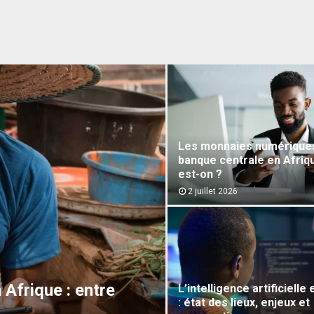
Les monnaies numérique
banque centrale en Afriqu
est-on ?
2 juillet 2026
Afrique : entre
L’intelligence artificielle
: état des lieux, enjeux et