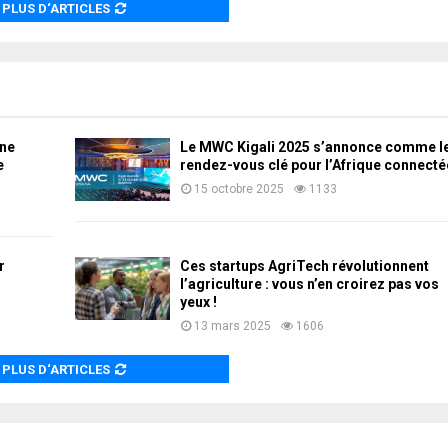
PLUS D‘ARTICLES
une
Le MWC Kigali 2025 s’annonce comme l
e
rendez-vous clé pour l’Afrique connecté
15 octobre 2025
1133
r
Ces startups AgriTech révolutionnent
l’agriculture : vous n’en croirez pas vos
yeux !
13 mars 2025
1606
PLUS D‘ARTICLES