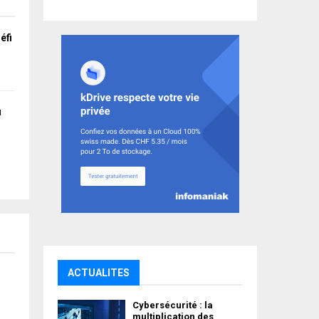
éfi
ù
ACTUALITES
s
Cybersécurité : la
multiplication des