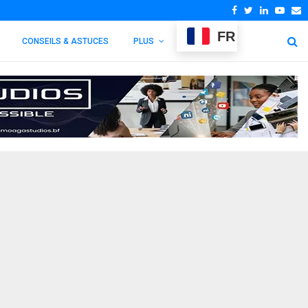
Facebook
Twitter
Linkedin
Yout
E
FR
CONSEILS & ASTUCES
PLUS