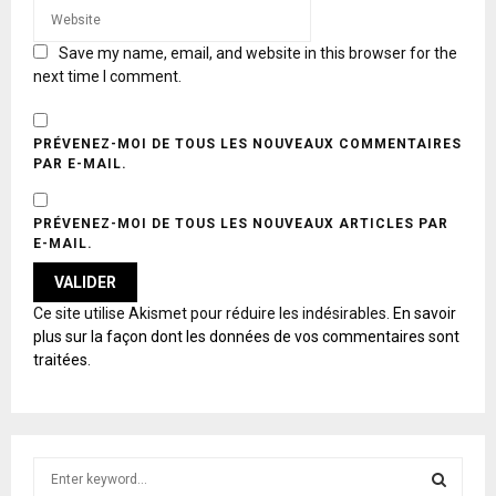
Save my name, email, and website in this browser for the
next time I comment.
PRÉVENEZ-MOI DE TOUS LES NOUVEAUX COMMENTAIRES
PAR E-MAIL.
PRÉVENEZ-MOI DE TOUS LES NOUVEAUX ARTICLES PAR
E-MAIL.
A
Ce site utilise Akismet pour réduire les indésirables.
En savoir
L
plus sur la façon dont les données de vos commentaires sont
T
traitées
.
E
R
N
A
T
S
I
e
V