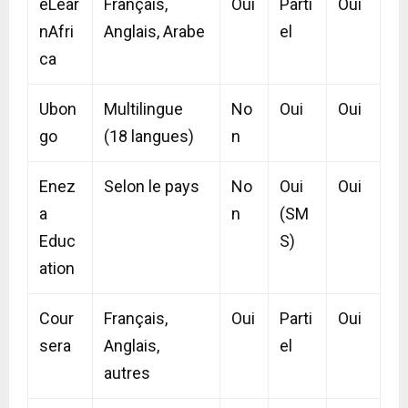
eLear
Français,
Oui
Parti
Oui
nAfri
Anglais, Arabe
el
ca
Ubon
Multilingue
No
Oui
Oui
go
(18 langues)
n
Enez
Selon le pays
No
Oui
Oui
a
n
(SM
Educ
S)
ation
Cour
Français,
Oui
Parti
Oui
sera
Anglais,
el
autres