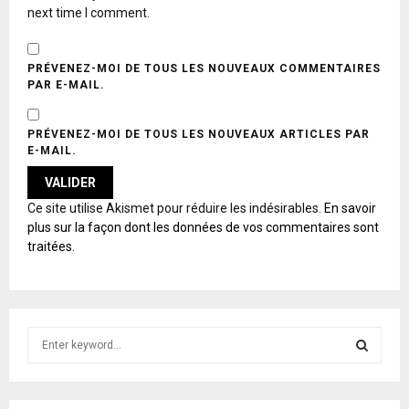
next time I comment.
PRÉVENEZ-MOI DE TOUS LES NOUVEAUX COMMENTAIRES
PAR E-MAIL.
PRÉVENEZ-MOI DE TOUS LES NOUVEAUX ARTICLES PAR
E-MAIL.
A
Ce site utilise Akismet pour réduire les indésirables.
En savoir
L
plus sur la façon dont les données de vos commentaires sont
T
traitées
.
E
R
N
A
T
S
I
e
V
E
a
S
:
r