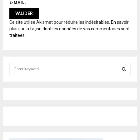
E-MAIL.
A
Ce site utilise Akismet pour réduire les indésirables.
En savoir
L
plus sur la façon dont les données de vos commentaires sont
T
traitées
.
E
R
N
A
T
S
I
e
V
E
a
S
:
r
c
E
h
f
A
o
r
R
:
C