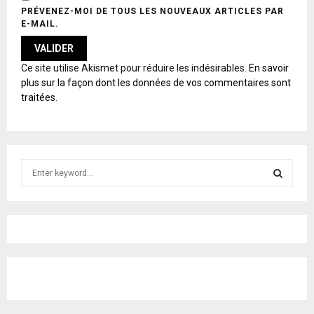
PRÉVENEZ-MOI DE TOUS LES NOUVEAUX ARTICLES PAR
E-MAIL.
A
Ce site utilise Akismet pour réduire les indésirables.
En savoir
L
plus sur la façon dont les données de vos commentaires sont
T
traitées
.
E
R
N
A
T
S
I
e
V
E
a
S
:
r
c
E
h
f
A
o
r
R
:
C