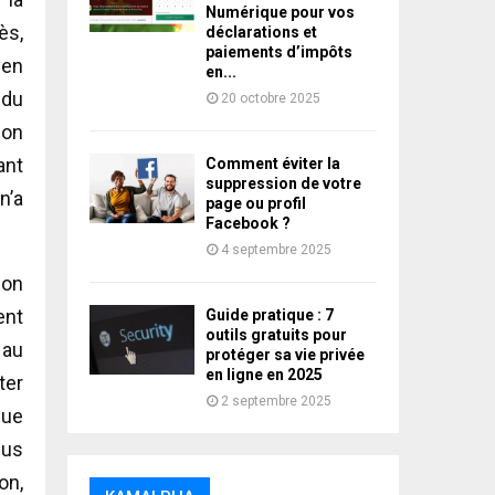
Numérique pour vos
ès,
déclarations et
paiements d’impôts
yen
en...
 du
20 octobre 2025
ion
ant
Comment éviter la
suppression de votre
n’a
page ou profil
Facebook ?
4 septembre 2025
bon
ent
Guide pratique : 7
outils gratuits pour
 au
protéger sa vie privée
en ligne en 2025
ter
2 septembre 2025
que
lus
on,