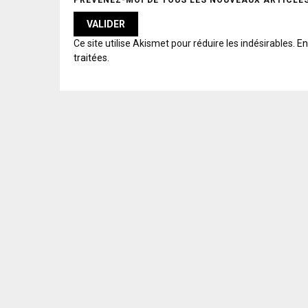
PRÉVENEZ-MOI DE TOUS LES NOUVEAUX ARTICLES
A
Ce site utilise Akismet pour réduire les indésirables.
En
L
traitées
.
T
E
R
N
A
T
I
V
E
: