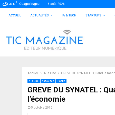
C
Ouagadougou
6 août 2026
33.5
ACCUEIL
ACTUALITÉS
IA & TECH
STARTUPS
Accueil
A la Une
GREVE DU SYNATEL : Quand le manqu
A la Une
Actualités
Focus
GREVE DU SYNATEL : Qua
l’économie
5 octobre 2016