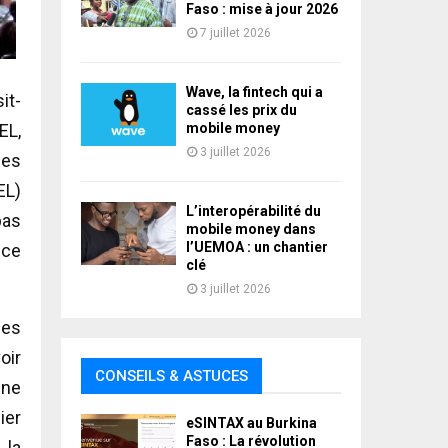
Faso : mise à jour 2026
7 juillet 2026
Wave, la fintech qui a
it-
cassé les prix du
mobile money
EL,
3 juillet 2026
les
EL)
L’interopérabilité du
pas
mobile money dans
l’UEMOA : un chantier
nce
clé
3 juillet 2026
les
oir
CONSEILS & ASTUCES
 ne
ier
eSINTAX au Burkina
Faso : La révolution
 la