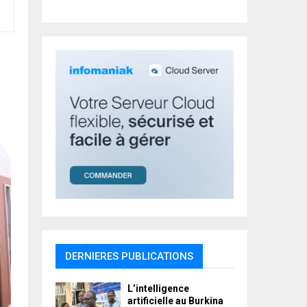
r
R
:
C
H
DERNIERES PUBLICATIONS
L’intelligence
artificielle au Burkina