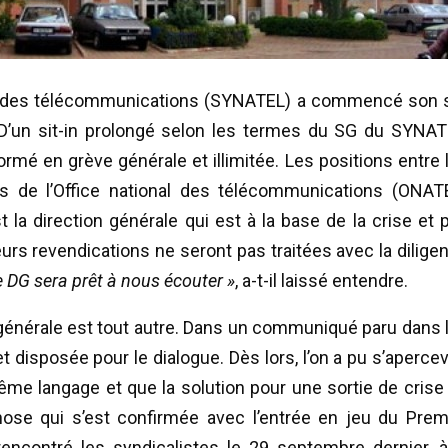
al des télécommunications (SYNATEL) a commencé son s
. D’un sit-in prolongé selon les termes du SG du SYNAT
mé en grève générale et illimitée. Les positions entre 
fs de l’Office national des télécommunications (ONAT
 la direction générale qui est à la base de la crise et 
eurs revendications ne seront pas traitées avec la dilige
le DG sera prêt à nous écouter »
, a-t-il laissé entendre.
on générale est tout autre. Dans un communiqué paru dans 
et disposée pour le dialogue. Dès lors, l’on a pu s’apercev
ême langage et que la solution pour une sortie de crise
hose qui s’est confirmée avec l’entrée en jeu du Prem
 rencontré les syndicalistes le 29 septembre dernier, à