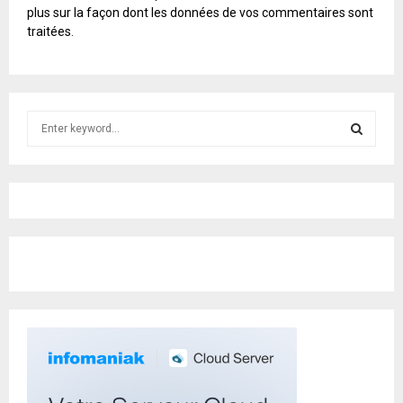
L
plus sur la façon dont les données de vos commentaires sont
T
traitées
.
E
R
N
A
T
S
I
e
V
E
a
S
:
r
c
E
h
f
A
o
r
R
:
C
H