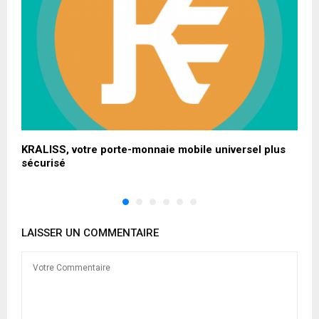
es
KRALISS, votre porte-monnaie mobile universel plus
A
sécurisé
p
LAISSER UN COMMENTAIRE