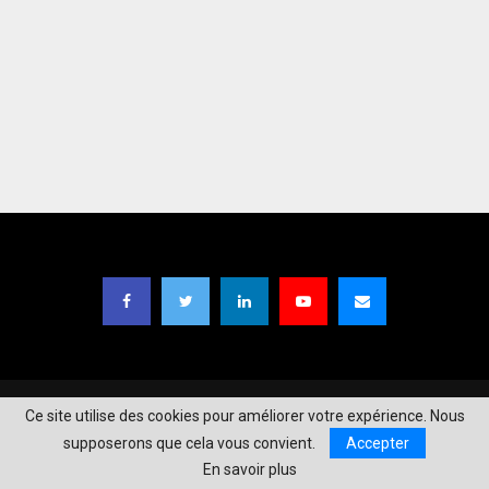
Copyright © 2021
TIC Magazine BF
| Designed by
Moaga Studios
.
Ce site utilise des cookies pour améliorer votre expérience. Nous
supposerons que cela vous convient.
Accepter
A propos
Mentions Légales
Contact
En savoir plus