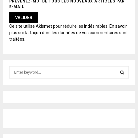
PRÉVENEZ-MOI DE TOUS LES NOUVEAUX ARTICLES PAR
E-MAIL.
A
Ce site utilise Akismet pour réduire les indésirables.
En savoir
L
plus sur la façon dont les données de vos commentaires sont
T
traitées
.
E
R
N
A
T
S
I
e
V
E
a
S
:
r
c
E
h
f
A
o
r
R
:
C