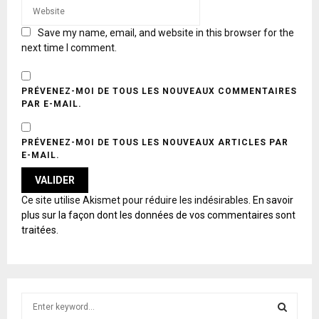
Save my name, email, and website in this browser for the
next time I comment.
PRÉVENEZ-MOI DE TOUS LES NOUVEAUX COMMENTAIRES
PAR E-MAIL.
PRÉVENEZ-MOI DE TOUS LES NOUVEAUX ARTICLES PAR
E-MAIL.
A
Ce site utilise Akismet pour réduire les indésirables.
En savoir
L
plus sur la façon dont les données de vos commentaires sont
T
traitées
.
E
R
N
A
T
S
I
e
V