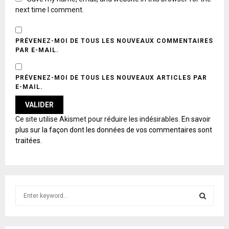
next time I comment.
PRÉVENEZ-MOI DE TOUS LES NOUVEAUX COMMENTAIRES
PAR E-MAIL.
PRÉVENEZ-MOI DE TOUS LES NOUVEAUX ARTICLES PAR
E-MAIL.
A
Ce site utilise Akismet pour réduire les indésirables.
En savoir
L
plus sur la façon dont les données de vos commentaires sont
T
traitées
.
E
R
N
A
T
S
I
e
V
E
a
S
:
r