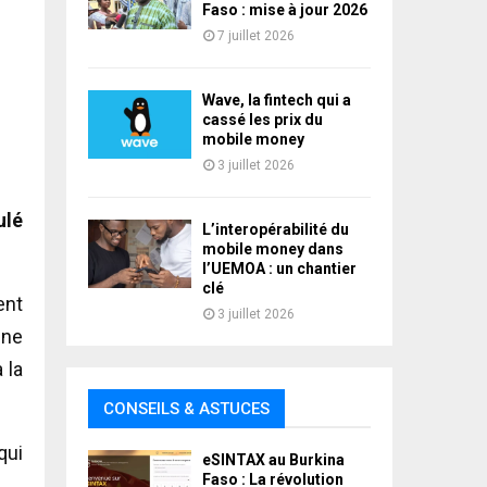
Faso : mise à jour 2026
7 juillet 2026
Wave, la fintech qui a
cassé les prix du
mobile money
3 juillet 2026
ulé
L’interopérabilité du
mobile money dans
l’UEMOA : un chantier
clé
ent
3 juillet 2026
 ne
 la
CONSEILS & ASTUCES
qui
eSINTAX au Burkina
Faso : La révolution