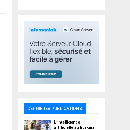
r
R
:
C
H
DERNIERES PUBLICATIONS
L’intelligence
artificielle au Burkina