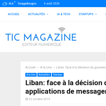
C
Ouagadougou
6 août 2026
33.5
ACCUEIL
ACTUALITÉS
IA & TECH
STARTUPS
Accueil
A la Une
Liban: face à la décision du gouver
A la Une
Actualités
Startups
Liban: face à la décisio
applications de messager
22 octobre 2019