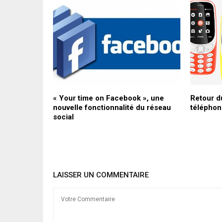
:
« Your time on Facebook », une
Retour d
ra à Bobo-
nouvelle fonctionnalité du réseau
téléphone
novembre
social
LAISSER UN COMMENTAIRE