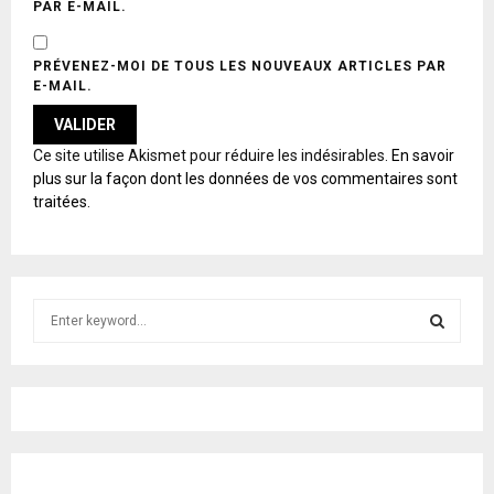
PAR E-MAIL.
PRÉVENEZ-MOI DE TOUS LES NOUVEAUX ARTICLES PAR
E-MAIL.
A
Ce site utilise Akismet pour réduire les indésirables.
En savoir
L
plus sur la façon dont les données de vos commentaires sont
T
traitées
.
E
R
N
A
T
S
I
e
V
E
a
S
:
r
c
E
h
f
A
o