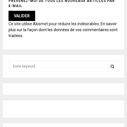
PRÉVENEZ-MOI DE TOUS LES NOUVEAUX ARTICLES PAR
E-MAIL.
A
Ce site utilise Akismet pour réduire les indésirables.
En savoir
L
plus sur la façon dont les données de vos commentaires sont
T
traitées
.
E
R
N
A
T
S
I
e
V
E
a
S
:
r
c
E
h
f
A
o
r
R
:
C