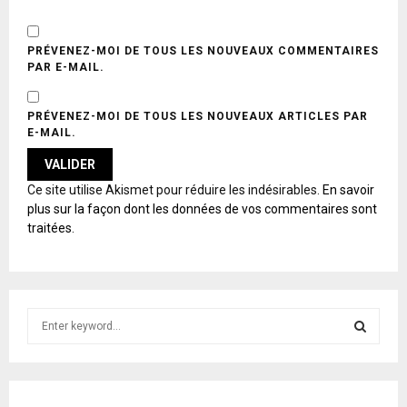
PRÉVENEZ-MOI DE TOUS LES NOUVEAUX COMMENTAIRES
PAR E-MAIL.
PRÉVENEZ-MOI DE TOUS LES NOUVEAUX ARTICLES PAR
E-MAIL.
A
Ce site utilise Akismet pour réduire les indésirables.
En savoir
L
plus sur la façon dont les données de vos commentaires sont
T
traitées
.
E
R
N
A
T
S
I
e
V
E
a
S
:
r
c
E