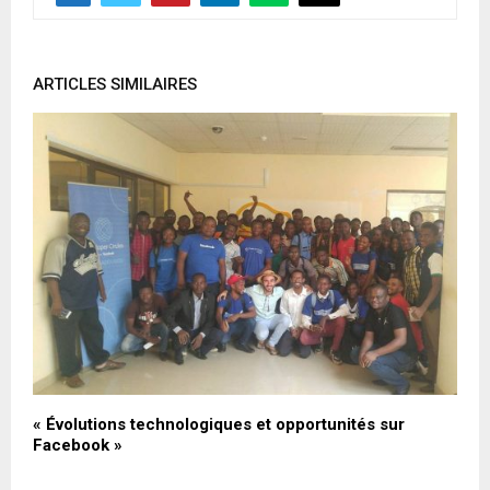
ARTICLES SIMILAIRES
s
« Évolutions technologiques et opportunités sur
L
Facebook »
n