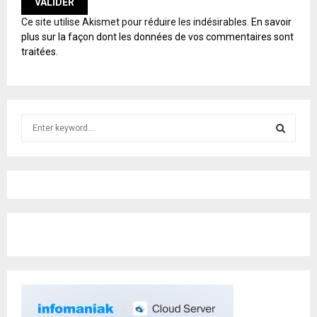
A
Ce site utilise Akismet pour réduire les indésirables.
En savoir
L
plus sur la façon dont les données de vos commentaires sont
T
traitées
.
E
R
N
A
T
S
I
e
V
E
a
S
:
r
c
E
h
f
A
o
r
R
:
C
H