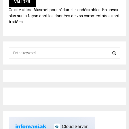
A
Ce site utilise Akismet pour réduire les indésirables.
En savoir
L
plus sur la façon dont les données de vos commentaires sont
T
traitées
.
E
R
N
A
T
S
I
e
V
E
a
S
:
r
c
E
h
f
A
o
r
R
:
C
H