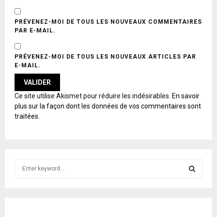
PRÉVENEZ-MOI DE TOUS LES NOUVEAUX COMMENTAIRES
PAR E-MAIL.
PRÉVENEZ-MOI DE TOUS LES NOUVEAUX ARTICLES PAR
E-MAIL.
A
Ce site utilise Akismet pour réduire les indésirables.
En savoir
L
plus sur la façon dont les données de vos commentaires sont
T
traitées
.
E
R
N
A
T
S
I
e
V
E
a
S
:
r
c
E
h