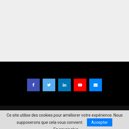
Copyright © 2021
TIC Magazine BF
| Designed by
Moaga Studios
.
Ce site utilise des cookies pour améliorer votre expérience. Nous
supposerons que cela vous convient.
Accepter
A propos
Mentions Légales
Contact