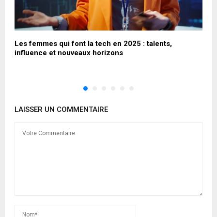
é
Les femmes qui font la tech en 2025 : talents,
C
C
influence et nouveaux horizons
l
LAISSER UN COMMENTAIRE