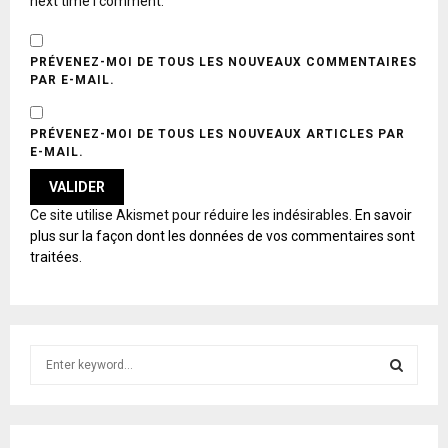
next time I comment.
PRÉVENEZ-MOI DE TOUS LES NOUVEAUX COMMENTAIRES
PAR E-MAIL.
PRÉVENEZ-MOI DE TOUS LES NOUVEAUX ARTICLES PAR
E-MAIL.
A
Ce site utilise Akismet pour réduire les indésirables.
En savoir
L
plus sur la façon dont les données de vos commentaires sont
T
traitées
.
E
R
N
A
T
S
I
e
V
E
a
S
:
r
c
E