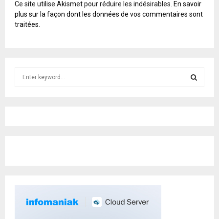
A
Ce site utilise Akismet pour réduire les indésirables.
En savoir
L
plus sur la façon dont les données de vos commentaires sont
T
traitées
.
E
R
N
A
T
S
I
e
V
E
a
S
:
r
c
E
h
f
A
o
r
R
:
C
H