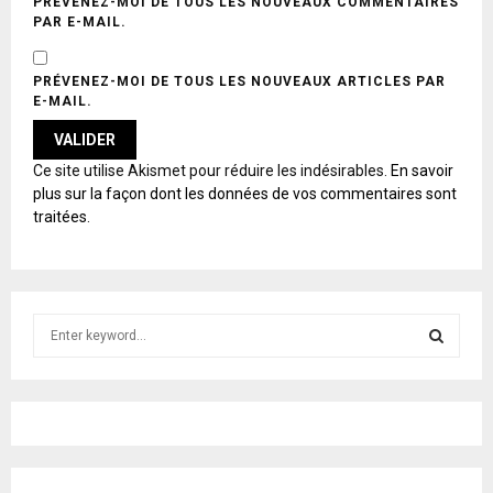
PRÉVENEZ-MOI DE TOUS LES NOUVEAUX COMMENTAIRES
PAR E-MAIL.
PRÉVENEZ-MOI DE TOUS LES NOUVEAUX ARTICLES PAR
E-MAIL.
A
Ce site utilise Akismet pour réduire les indésirables.
En savoir
L
plus sur la façon dont les données de vos commentaires sont
T
traitées
.
E
R
N
A
T
S
I
e
V
E
a
S
:
r
c
E
h
f
A
o