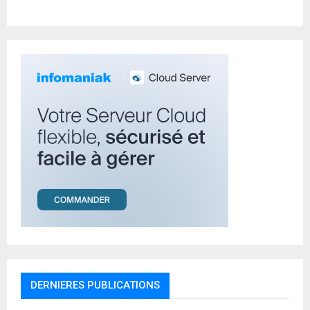
r
R
:
C
H
DERNIERES PUBLICATIONS