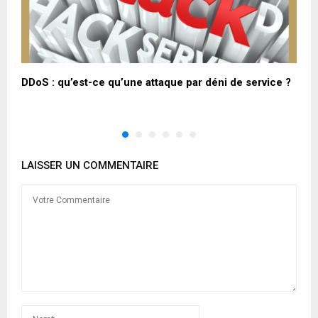
L
DDoS : qu’est-ce qu’une attaque par déni de service ?
C
1
LAISSER UN COMMENTAIRE