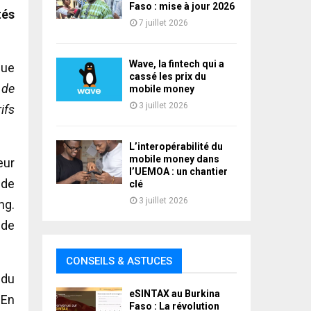
Faso : mise à jour 2026
tés
7 juillet 2026
Wave, la fintech qui a
que
cassé les prix du
 de
mobile money
3 juillet 2026
ifs
L’interopérabilité du
mobile money dans
eur
l’UEMOA : un chantier
 de
clé
3 juillet 2026
ng.
 de
CONSEILS & ASTUCES
 du
eSINTAX au Burkina
 En
Faso : La révolution