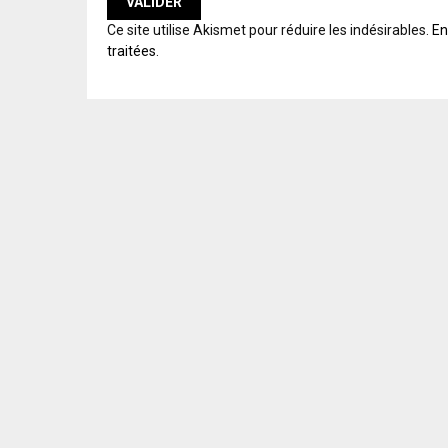
A
Ce site utilise Akismet pour réduire les indésirables.
En
L
traitées
.
T
E
R
N
A
T
I
V
E
: