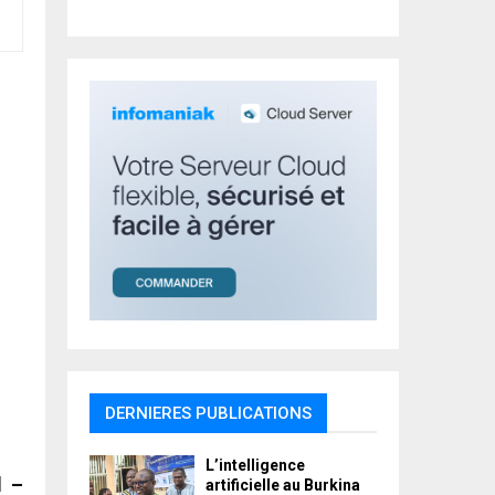
r
R
:
C
H
DERNIERES PUBLICATIONS
L’intelligence
l –
artificielle au Burkina