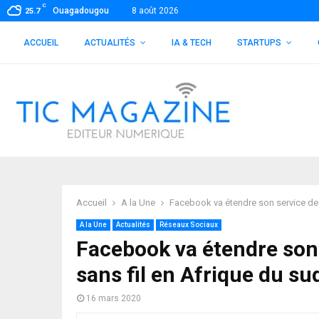
C
Ouagadougou
8 août 2026
25.7
ACCUEIL
ACTUALITÉS
IA & TECH
STARTUPS
Accueil
A la Une
Facebook va étendre son service de f
A la Une
Actualités
Réseaux Sociaux
Facebook va étendre son 
sans fil en Afrique du su
16 mars 2020