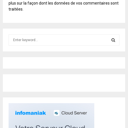
L
plus sur la façon dont les données de vos commentaires sont
T
traitées
.
E
R
N
A
T
S
I
e
V
E
a
S
:
r
c
E
h
f
A
o
r
R
:
C
H