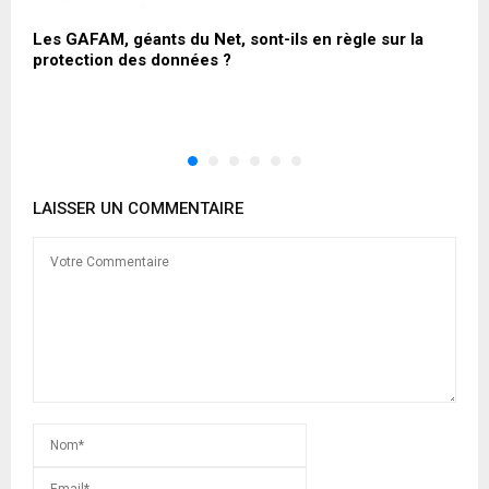
Les GAFAM, géants du Net, sont-ils en règle sur la
S
protection des données ?
M
l
m
LAISSER UN COMMENTAIRE