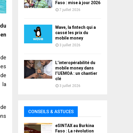
Faso : mise à jour 2026
7 juillet 2026
 du
Wave, la fintech qui a
cassé les prix du
 en
mobile money
3 juillet 2026
 de
L’interopérabilité du
des
mobile money dans
l’UEMOA : un chantier
 de
clé
 la
3 juillet 2026
 de
CONSEILS & ASTUCES
ons
eSINTAX au Burkina
Faso : La révolution