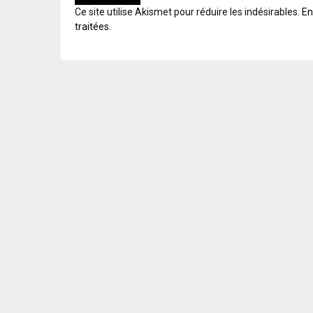
A
Ce site utilise Akismet pour réduire les indésirables.
En
L
traitées
.
T
E
R
N
A
T
I
V
E
: