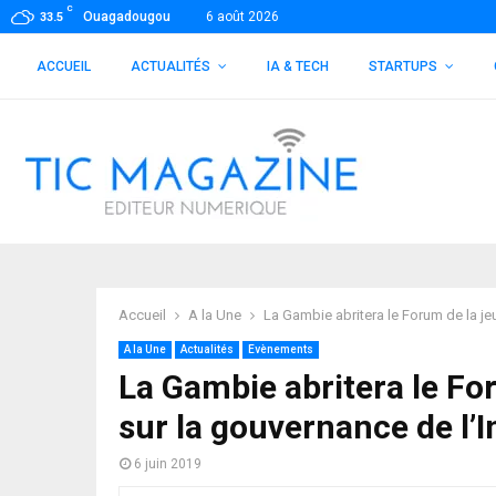
C
Ouagadougou
6 août 2026
33.5
ACCUEIL
ACTUALITÉS
IA & TECH
STARTUPS
Accueil
A la Une
La Gambie abritera le Forum de la jeu
A la Une
Actualités
Evènements
La Gambie abritera le Fo
sur la gouvernance de l’In
6 juin 2019