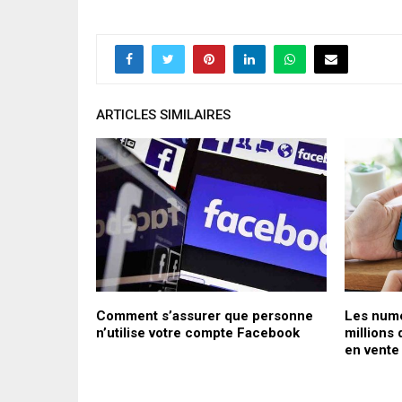
ARTICLES SIMILAIRES
r le
Comment s’assurer que personne
Les numé
és débutent
n’utilise votre compte Facebook
millions 
en vente