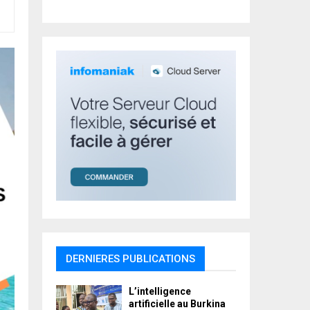
r
R
:
C
H
DERNIERES PUBLICATIONS
L’intelligence
artificielle au Burkina