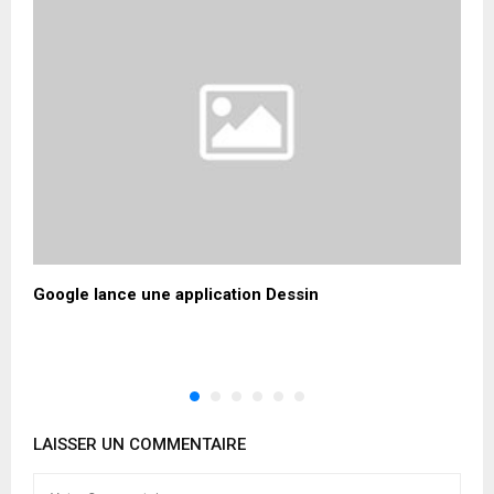
Google lance une application Dessin
L
M
A
LAISSER UN COMMENTAIRE