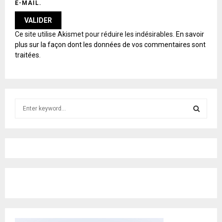
E-MAIL.
A
Ce site utilise Akismet pour réduire les indésirables.
En savoir
L
plus sur la façon dont les données de vos commentaires sont
T
traitées
.
E
R
N
A
T
S
I
e
V
E
a
S
:
r
c
E
h
f
A
o
r
R
:
C