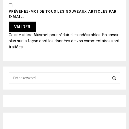
PRÉVENEZ-MOI DE TOUS LES NOUVEAUX ARTICLES PAR
E-MAIL.
A
Ce site utilise Akismet pour réduire les indésirables.
En savoir
L
plus sur la façon dont les données de vos commentaires sont
T
traitées
.
E
R
N
A
T
S
I
e
V
E
a
S
:
r
c
E
h
f
A
o
r
R