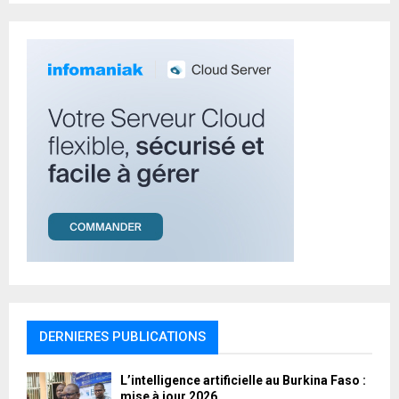
:
C
H
DERNIERES PUBLICATIONS
L’intelligence artificielle au Burkina Faso :
mise à jour 2026