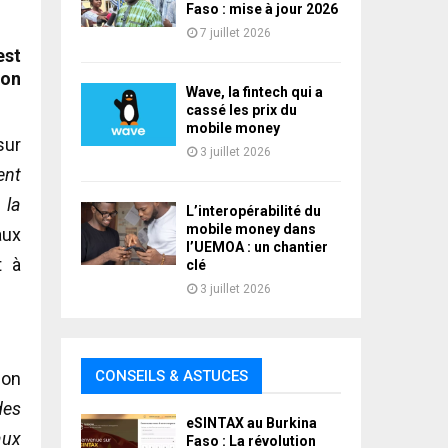
Faso : mise à jour 2026
7 juillet 2026
est
ion
Wave, la fintech qui a
cassé les prix du
mobile money
sur
3 juillet 2026
ent
 la
L’interopérabilité du
mobile money dans
aux
l’UEMOA : un chantier
t à
clé
3 juillet 2026
CONSEILS & ASTUCES
ion
des
eSINTAX au Burkina
aux
Faso : La révolution