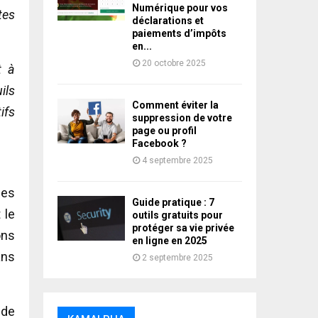
Numérique pour vos
tes
déclarations et
paiements d’impôts
en...
20 octobre 2025
t à
ils
Comment éviter la
ifs
suppression de votre
page ou profil
Facebook ?
4 septembre 2025
des
Guide pratique : 7
 le
outils gratuits pour
protéger sa vie privée
ons
en ligne en 2025
ans
2 septembre 2025
 de