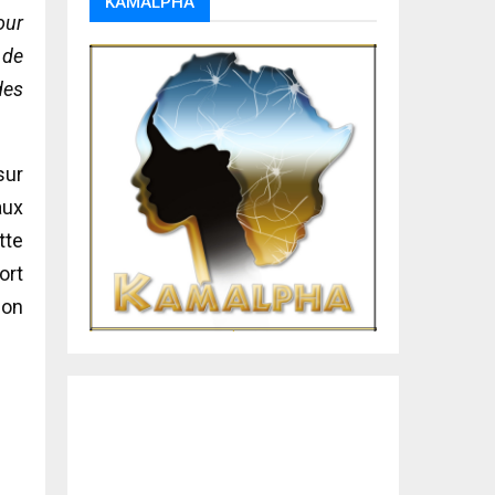
KAMALPHA
our
 de
des
sur
aux
tte
ort
ion