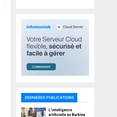
r
R
:
C
H
DERNIERES PUBLICATIONS
L’intelligence
artificielle au Burkina