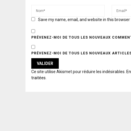
Save my name, email, and website in this browser 
PRÉVENEZ-MOI DE TOUS LES NOUVEAUX COMMENT
PRÉVENEZ-MOI DE TOUS LES NOUVEAUX ARTICLES
A
Ce site utilise Akismet pour réduire les indésirables.
En
L
traitées
.
T
E
R
N
A
T
I
V
E
: