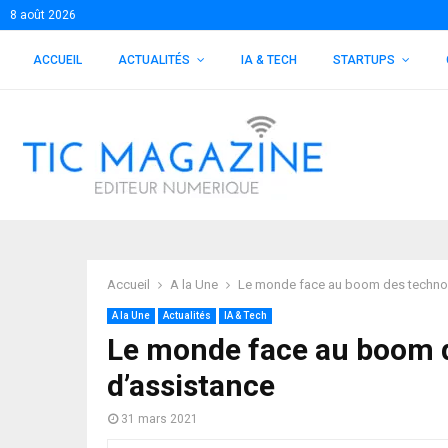
8 août 2026
ACCUEIL
ACTUALITÉS
IA & TECH
STARTUPS
Accueil
A la Une
Le monde face au boom des technolo
A la Une
Actualités
IA & Tech
Le monde face au boom d
d’assistance
31 mars 2021