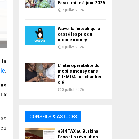
Faso : mise à jour 2026
7 juillet 2026
Wave, la fintech qui a
cassé les prix du
mobile money
3 juillet 2026
 la
L’interopérabilité du
le
.
mobile money dans
l’UEMOA : un chantier
clé
les
3 juillet 2026
aux
CONSEILS & ASTUCES
des
des
eSINTAX au Burkina
Faso : La révolution