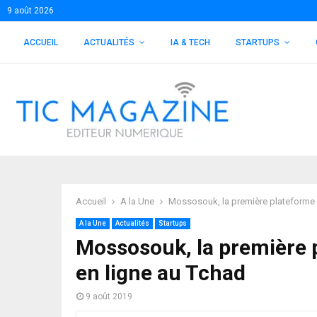
9 août 2026
ACCUEIL
ACTUALITÉS
IA & TECH
STARTUPS
Accueil
A la Une
Mossosouk, la première plateforme 
A la Une
Actualités
Startups
Mossosouk, la première 
en ligne au Tchad
9 août 2019