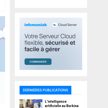
r
R
:
C
H
DERNIERES PUBLICATIONS
L’intelligence
artificielle au Burkina