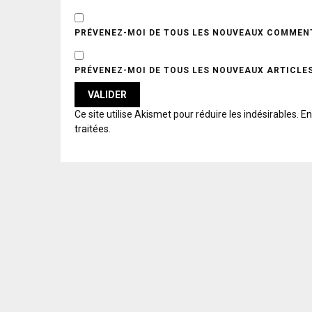
PRÉVENEZ-MOI DE TOUS LES NOUVEAUX COMMENT
PRÉVENEZ-MOI DE TOUS LES NOUVEAUX ARTICLES
A
Ce site utilise Akismet pour réduire les indésirables.
En
L
traitées
.
T
E
R
N
A
T
I
V
E
: