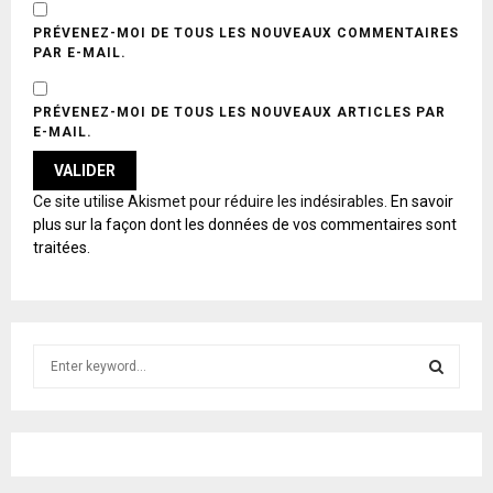
PRÉVENEZ-MOI DE TOUS LES NOUVEAUX COMMENTAIRES
PAR E-MAIL.
PRÉVENEZ-MOI DE TOUS LES NOUVEAUX ARTICLES PAR
E-MAIL.
A
Ce site utilise Akismet pour réduire les indésirables.
En savoir
L
plus sur la façon dont les données de vos commentaires sont
T
traitées
.
E
R
N
A
T
S
I
e
V
E
a
S
:
r
c
E
h