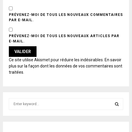
PRÉVENEZ-MOI DE TOUS LES NOUVEAUX COMMENTAIRES
PAR E-MAIL.
PRÉVENEZ-MOI DE TOUS LES NOUVEAUX ARTICLES PAR
E-MAIL.
A
Ce site utilise Akismet pour réduire les indésirables.
En savoir
L
plus sur la façon dont les données de vos commentaires sont
T
traitées
.
E
R
N
A
T
S
I
e
V
E
a
S
:
r
c
E