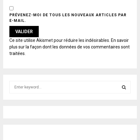
PRÉVENEZ-MOI DE TOUS LES NOUVEAUX ARTICLES PAR
E-MAIL.
A
Ce site utilise Akismet pour réduire les indésirables.
En savoir
L
plus sur la façon dont les données de vos commentaires sont
T
traitées
.
E
R
N
A
T
S
I
e
V
E
a
S
:
r
c
E
h
f
A
o
r
R