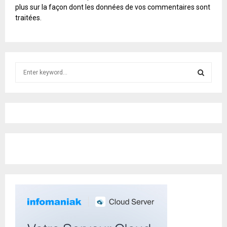
L
plus sur la façon dont les données de vos commentaires sont
T
traitées
.
E
R
N
A
T
S
I
e
V
E
a
S
:
r
c
E
h
f
A
o
r
R
:
C
H