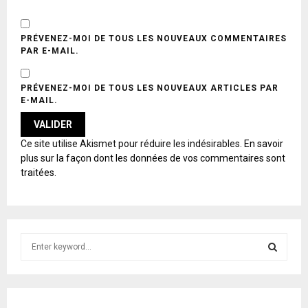
PRÉVENEZ-MOI DE TOUS LES NOUVEAUX COMMENTAIRES
PAR E-MAIL.
PRÉVENEZ-MOI DE TOUS LES NOUVEAUX ARTICLES PAR
E-MAIL.
A
Ce site utilise Akismet pour réduire les indésirables.
En savoir
L
plus sur la façon dont les données de vos commentaires sont
T
traitées
.
E
R
N
A
T
S
I
e
V
E
a
S
:
r
c
E