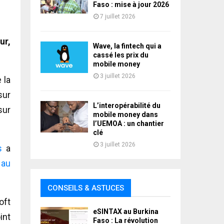
Faso : mise à jour 2026
7 juillet 2026
ur,
Wave, la fintech qui a
cassé les prix du
mobile money
3 juillet 2026
 la
sur
L’interopérabilité du
sur
mobile money dans
l’UEMOA : un chantier
clé
3 juillet 2026
s
a
 au
CONSEILS & ASTUCES
oft
eSINTAX au Burkina
int
Faso : La révolution