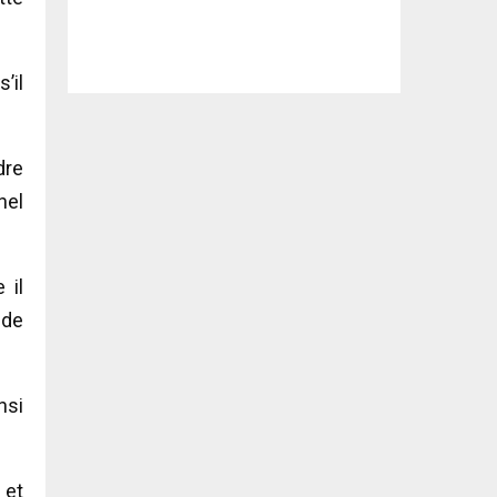
’il
dre
nel
 il
 de
nsi
 et