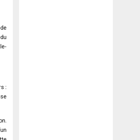
 de
 du
le-
s :
sse
on.
’un
tte