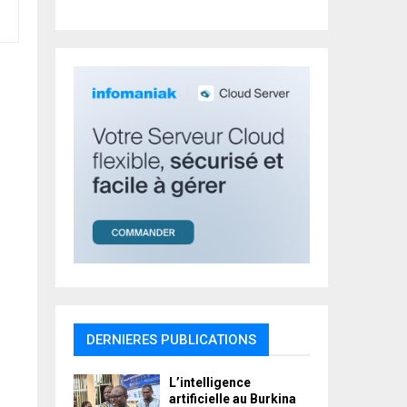
r
R
:
C
H
DERNIERES PUBLICATIONS
L’intelligence
artificielle au Burkina