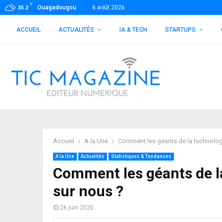
C
Ouagadougou
6 août 2026
35.2
ACCUEIL
ACTUALITÉS
IA & TECH
STARTUPS
Accueil
A la Une
Comment les géants de la technologi
A la Une
Actualités
Statistiques & Tendances
Comment les géants de la
sur nous ?
26 juin 2020