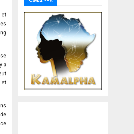
KAMALPHA
 et
tes
ing
ise
y a
eut
 et
ons
 de
rce