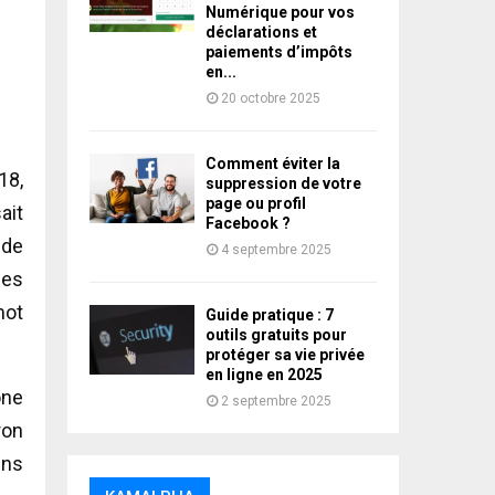
Numérique pour vos
déclarations et
paiements d’impôts
en...
20 octobre 2025
Comment éviter la
18,
suppression de votre
page ou profil
ait
Facebook ?
 de
4 septembre 2025
les
mot
Guide pratique : 7
outils gratuits pour
protéger sa vie privée
en ligne en 2025
one
2 septembre 2025
ron
ins