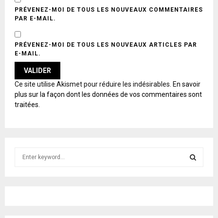
PRÉVENEZ-MOI DE TOUS LES NOUVEAUX COMMENTAIRES
PAR E-MAIL.
PRÉVENEZ-MOI DE TOUS LES NOUVEAUX ARTICLES PAR
E-MAIL.
A
Ce site utilise Akismet pour réduire les indésirables.
En savoir
L
plus sur la façon dont les données de vos commentaires sont
T
traitées
.
E
R
N
A
T
S
I
e
V
E
a
S
:
r
c
E
h
f
A