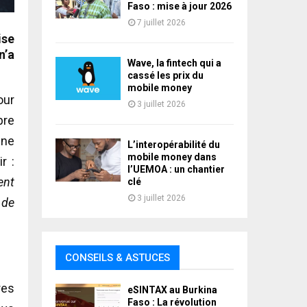
Faso : mise à jour 2026
7 juillet 2026
ise
n’a
Wave, la fintech qui a
cassé les prix du
mobile money
our
3 juillet 2026
bre
une
L’interopérabilité du
mobile money dans
r :
l’UEMOA : un chantier
ent
clé
3 juillet 2026
 de
CONSEILS & ASTUCES
res
eSINTAX au Burkina
Faso : La révolution