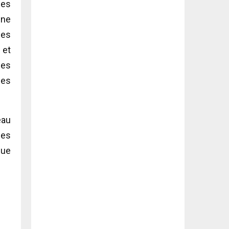
des
une
des
 et
ces
ces
eau
des
due