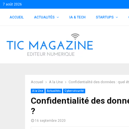
7 août 2026
ACCUEIL
ACTUALITÉS
IA & TECH
STARTUPS
Accueil
A la Une
Confidentialité des données : quel ét
A la Une
Actualités
Cybersécurité
Confidentialité des donné
?
16 septembre 2020