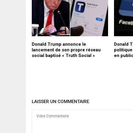
 une
Donald Trump annonce le
Donald T
éseau 5G et
lancement de son propre réseau
politique
logie sur la
social baptisé « Truth Social »
en publi
LAISSER UN COMMENTAIRE