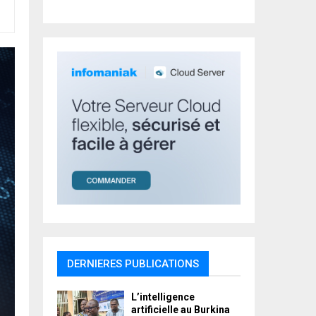
r
R
:
C
H
DERNIERES PUBLICATIONS
L’intelligence
artificielle au Burkina