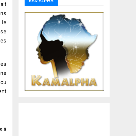
KAMALPHA
ait
ans
 le
ase
des
des
une
 ou
ent
s à