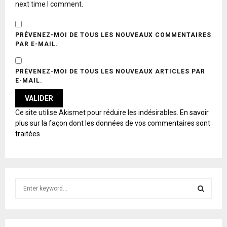
next time I comment.
PRÉVENEZ-MOI DE TOUS LES NOUVEAUX COMMENTAIRES
PAR E-MAIL.
PRÉVENEZ-MOI DE TOUS LES NOUVEAUX ARTICLES PAR
E-MAIL.
A
Ce site utilise Akismet pour réduire les indésirables.
En savoir
L
plus sur la façon dont les données de vos commentaires sont
T
traitées
.
E
R
N
A
T
S
I
e
V
E
a
S
:
r
c