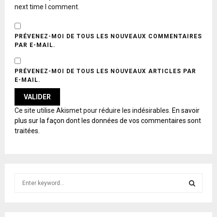
next time I comment.
PRÉVENEZ-MOI DE TOUS LES NOUVEAUX COMMENTAIRES
PAR E-MAIL.
PRÉVENEZ-MOI DE TOUS LES NOUVEAUX ARTICLES PAR
E-MAIL.
A
Ce site utilise Akismet pour réduire les indésirables.
En savoir
L
plus sur la façon dont les données de vos commentaires sont
T
traitées
.
E
R
N
A
T
S
I
e
V
E
a
S
:
r