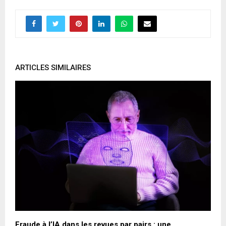
ARTICLES SIMILAIRES
Fraude à l’IA dans les revues par pairs : une
L