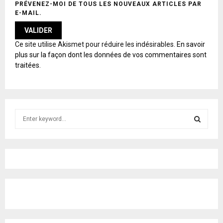
PRÉVENEZ-MOI DE TOUS LES NOUVEAUX ARTICLES PAR
E-MAIL.
A
Ce site utilise Akismet pour réduire les indésirables.
En savoir
L
plus sur la façon dont les données de vos commentaires sont
T
traitées
.
E
R
N
A
T
S
I
e
V
E
a
S
:
r
c
E
h
f
A
o
r
R
:
C