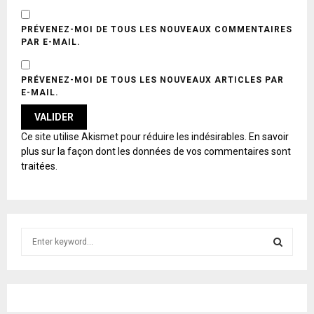
PRÉVENEZ-MOI DE TOUS LES NOUVEAUX COMMENTAIRES
PAR E-MAIL.
PRÉVENEZ-MOI DE TOUS LES NOUVEAUX ARTICLES PAR
E-MAIL.
A
Ce site utilise Akismet pour réduire les indésirables.
En savoir
L
plus sur la façon dont les données de vos commentaires sont
T
traitées
.
E
R
N
A
T
S
I
e
V
E
a
S
:
r
c
E
h