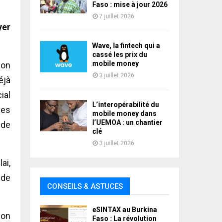
Faso : mise à jour 2026
7 juillet 2026
yer
Wave, la fintech qui a
cassé les prix du
mobile money
ion
3 juillet 2026
éjà
ial
L’interopérabilité du
les
mobile money dans
l’UEMOA : un chantier
 de
clé
3 juillet 2026
ai,
 de
CONSEILS & ASTUCES
eSINTAX au Burkina
lon
Faso : La révolution