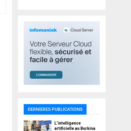
r
R
:
C
H
DERNIERES PUBLICATIONS
L’intelligence
artificielle au Burkina