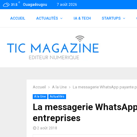
C
Ouagadougou
7 août 2026
31.5
ACCUEIL
ACTUALITÉS
IA & TECH
STARTUPS
Accueil
A la Une
La messagerie WhatsApp payante po
A la Une
Actualités
La messagerie WhatsApp 
entreprises
2 août 2018